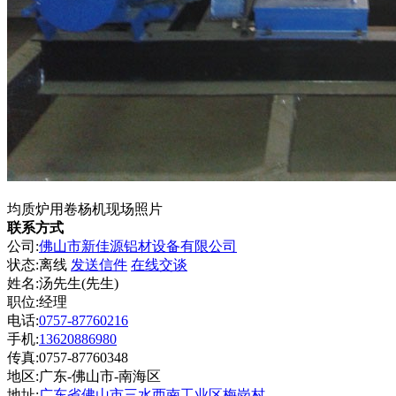
均质炉用卷杨机现场照片
联系方式
公司:
佛山市新佳源铝材设备有限公司
状态:
离线
发送信件
在线交谈
姓名:汤先生(先生)
职位:经理
电话:
0757-87760216
手机:
13620886980
传真:0757-87760348
地区:广东-佛山市-南海区
地址:
广东省佛山市三水西南工业区梅岗村