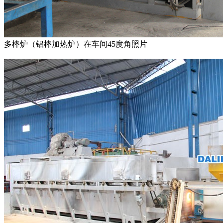
多棒炉（铝棒加热炉）在车间45度角照片